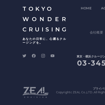
TOKYO
HOME
AC
WONDER
CRUISING
会社概要
あなたの日常に、心躍るクル
ージングを。
東京・横浜クルージ
03-34
プライバ
Copyrightc ZEAL Co.,LTD..All Righ