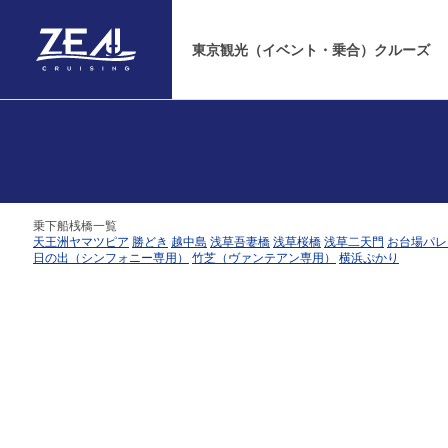
Warning
: Undefined array key "breadcrumb" in
/home/xs484326/zeal.ne.jp/publi
line
23
東京観光（イベント・乗合）クルーズ
乗下船桟橋一覧
天王洲ヤマツピア
勝どき
越中島
浅草吾妻橋
浅草桜橋
浅草二天門
お台場パレ
日の出（シンフォニー専用）
竹芝（ヴァンテアン専用）
横浜ぷかり