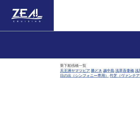
Warning
: Undefined array key "breadcrumb" in
/home/xs484326/zeal.ne.jp/publi
乗下船桟橋一覧
天王洲ヤマツピア
勝どき
越中島
浅草吾妻橋
浅
日の出（シンフォニー専用）
竹芝（ヴァンテア