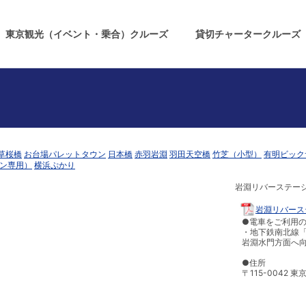
c_html/wp-content/plugins/all-in-one-seo-pack/app/Common/Schema/Graphs/Br
東京観光（イベント・乗合）クルーズ
貸切チャータークルーズ
草桜橋
お台場パレットタウン
日本橋
赤羽岩淵
羽田天空橋
竹芝（小型）
有明ビック
ン専用）
横浜ぷかり
岩淵リバーステー
岩淵リバース
●電車をご利用
・地下鉄南北線
岩淵水門方面へ
●住所
〒115-0042