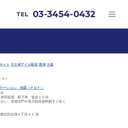
eadcrumbList.php
on line
23
03-3454-0432
TEL
サイト
天王洲アイル駅前
豊洲
大森
ション
テーション 地図（ＰＤＦ）
の方
「赤羽岩淵」駅下車 徒歩１０分
向かい、岩淵水門や荒川知水資料館すぐ近く
 東京都北区志茂５丁目４１ 先