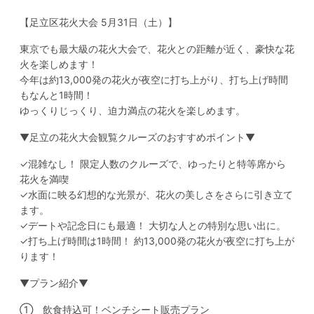
【足立区花火大会 5月31日（土）】
東京でも最大級の花火大会で、花火との距離が近く、豪快な花
火を楽しめます！
今年は約13,000発の花火が夜空に打ち上がり、打ち上げ時間
もなんと1時間！
ゆっくりじっくり、迫力満点の花火を楽しめます。
▼足立の花火大会観覧クルーズのおすすめポイント▼
✓混雑なし！ 限定人数のクルーズで、ゆったりと特等席から
花火を満喫
✓水面に映る幻想的な光景が、花火の美しさをさらに引き立て
ます。
✓デートや記念日にも最適！ 大切な人との特別な思い出に。
✓打ち上げ時間は1時間！ 約13,000発の花火が夜空に打ち上が
ります！
▼プラン紹介▼
① 飲食持込可！ベンチシート販売プラン