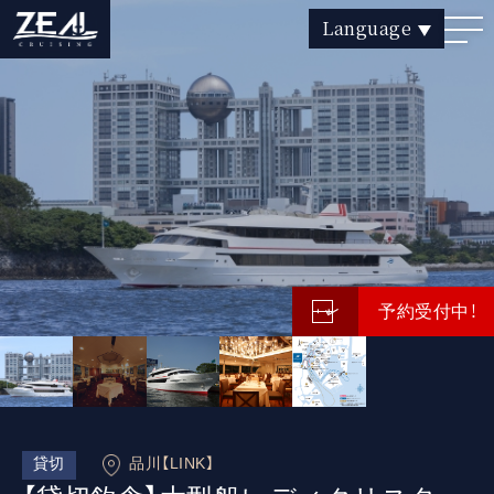
Language
貸切
品川
【貸切飲食】大型船レディクリスタ
ル チャータープラン（2時間）
プライベート感覚のワンランク上のチャータークルー
ズ
運航日
通年（一部除く）
料金
2時間 チャーター料金
200,000円
ビュッフェ料理限定
13,000円〜17,000円（お一人