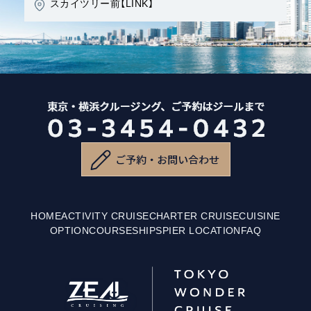
HOME
ACTIVITY CRUISE
CHARTER CRUISE
CUISINE
OPTION
COURSE
SHIPS
PIER LOCATION
FAQ
プライバシー規約
特定商取引に関する表記
旅客定期航路運送約款注意事項
クルーズ注意事項
安全への取り組み
各種資料ダウンロード
会社概要
スタッフ募集
ジールツアー
直営レストラン
撮影
海洋散骨
Copyright © ZEAL Co.,LTD..All Rights Reserved.