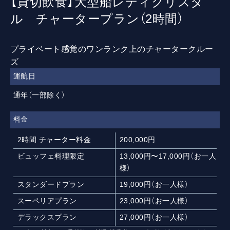
様）
スタンダードプラン
19,000円（お一人様）
スーペリアプラン
23,000円（お一人様）
デラックスプラン
27,000円（お一人様）
※プラン料金には、乗船料、お料理、消費税、サービス料が含まれています。
別途フリードリンク、個室使用料金が必要となります。
ご予約日程
お問い合わせフォーム
電話で予約 TEL：03-3454-0432
※お申込後、ご入力いただいたアドレスに自動返信メールが配信されま
す。
迷惑メール対策をしている場合「noreply-zeal@resv.jp」および
「cruise@zeal.ne.jp」からメールを受信できるように設定を再確認して
ください。