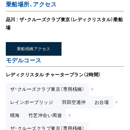
ザ・クルーズクラブ東京（専用桟橋）
レインボーブリッジ
羽田空港沖
お台場
晴海
竹芝沖合い周遊
ザ・クルーズクラブ東京（専用桟橋）
ご利用船舶
船名：
レディクリスタル LADY
CRYSTAL
定員：140名
他社船舶
船舶の詳細
お料理・お飲み物