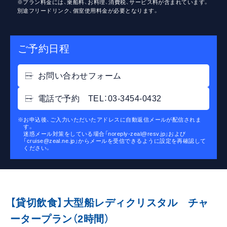
【貸切飲食】大型船レディクリスタル チャ
ータープラン（2時間）
優雅な白い船体が美しい「レディ クリスタル」を1隻貸
切っての東京湾クルーズプランです。
レインボーブリッジや東京タワー、有明埠頭など東京湾
の都会の景色をご覧になりながら、シェフが丹精込めた
フレンチ料理をご堪能ください。
70名様から貸切可能なので、プライベートなクルージン
グパーティーにも最適です。
また、受付・待合は陸上のクラブハウスをご利用できま
すので、 出航までゲストの方々がごゆっくりお過ごし
いただけます。