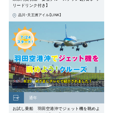
通年
お試し乗船 羽田空港沖でジェット機を眺めよ
う！クルーズ（90分）【乗合】
品川・天王洲アイル