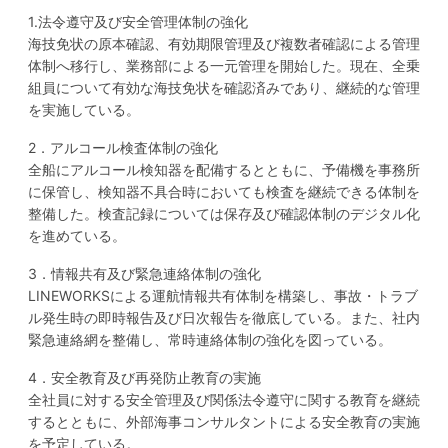
1.法令遵守及び安全管理体制の強化
海技免状の原本確認、有効期限管理及び複数者確認による管理
体制へ移行し、業務部による一元管理を開始した。現在、全乗
組員について有効な海技免状を確認済みであり、継続的な管理
を実施している。
2．アルコール検査体制の強化
全船にアルコール検知器を配備するとともに、予備機を事務所
に保管し、検知器不具合時においても検査を継続できる体制を
整備した。検査記録については保存及び確認体制のデジタル化
を進めている。
3．情報共有及び緊急連絡体制の強化
LINEWORKSによる運航情報共有体制を構築し、事故・トラブ
ル発生時の即時報告及び日次報告を徹底している。また、社内
緊急連絡網を整備し、常時連絡体制の強化を図っている。
4．安全教育及び再発防止教育の実施
全社員に対する安全管理及び関係法令遵守に関する教育を継続
するとともに、外部海事コンサルタントによる安全教育の実施
を予定している。